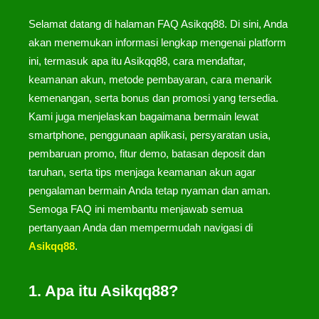
Selamat datang di halaman FAQ Asikqq88. Di sini, Anda
akan menemukan informasi lengkap mengenai platform
ini, termasuk apa itu Asikqq88, cara mendaftar,
keamanan akun, metode pembayaran, cara menarik
kemenangan, serta bonus dan promosi yang tersedia.
Kami juga menjelaskan bagaimana bermain lewat
smartphone, penggunaan aplikasi, persyaratan usia,
pembaruan promo, fitur demo, batasan deposit dan
taruhan, serta tips menjaga keamanan akun agar
pengalaman bermain Anda tetap nyaman dan aman.
Semoga FAQ ini membantu menjawab semua
pertanyaan Anda dan mempermudah navigasi di
Asikqq88
.
1. Apa itu Asikqq88?