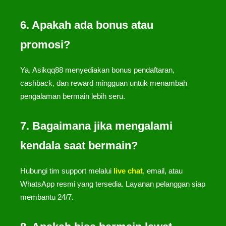
6. Apakah ada bonus atau
promosi?
Ya, Asikqq88 menyediakan bonus pendaftaran,
cashback, dan reward mingguan untuk menambah
pengalaman bermain lebih seru.
7. Bagaimana jika mengalami
kendala saat bermain?
Hubungi tim support melalui
live chat
, email, atau
WhatsApp resmi yang tersedia. Layanan pelanggan siap
membantu 24/7.