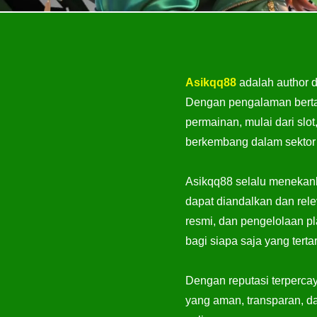
Asikqq88
adalah author d
Dengan pengalaman bertah
permainan, mulai dari slot,
berkembang dalam sektor 
Asikqq88 selalu menekanka
dapat diandalkan dan rel
resmi, dan pengelolaan 
bagi siapa saja yang terta
Dengan reputasi terperca
yang aman, transparan, da